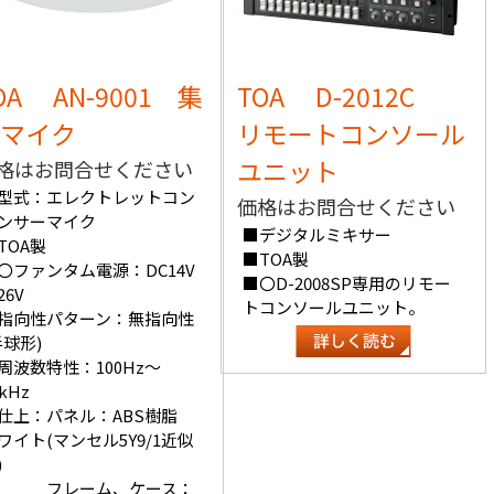
OA AN-9001 集
TOA D-2012C
マイク
リモートコンソール
ユニット
格はお問合せください
型式：エレクトレットコン
価格はお問合せください
ンサーマイク
■デジタルミキサー
TOA製
■TOA製
〇ファンタム電源：DC14V
■〇D-2008SP専用のリモー
26V
トコンソールユニット。
指向性パターン：無指向性
半球形)
周波数特性：100Hz～
kHz
仕上：パネル：ABS樹脂
ワイト(マンセル5Y9/1近似
)
フレーム、ケース：