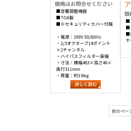
ア
価格はお問合せください
■音響調整機器
価
■TOA製
■
■※セキュリティカバー付属
■
■
・電源：100V 50/60Hz
ヤ
・2/3オクターブ14ポイント
×2チャンネル
・ハイパスフィルター装備
・寸法：横幅483×高さ46×
奥行311mm
・質量：約3.8kg
前のペー