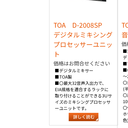
TOA D-2008SP
T
デジタルミキシング
音
プロセッサーユニッ
価
■
ト
デ
価格はお問合せください
■
■
■デジタルミキサー
～
■TOA製
〇
■〇最大32音声入出力で、
(
EIA規格を適合するラックに
〇
取り付けることができる3Uサ
10
イズのミキシングプロセッサ
〇
ーユニットです。
ホ
色