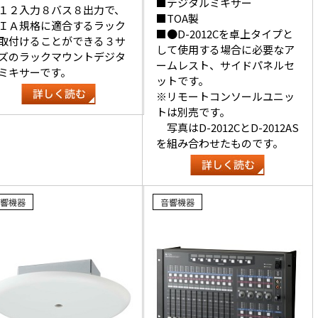
■デジタルミキサー
１２入力８バス８出力で、
■TOA製
ＩＡ規格に適合するラック
■●D-2012Cを卓上タイプと
取付けることができる３サ
して使用する場合に必要なア
ズのラックマウントデジタ
ームレスト、サイドパネルセ
ミキサーです。
ットです。
※リモートコンソールユニッ
トは別売です。
写真はD-2012CとD-2012AS
を組み合わせたものです。
響機器
音響機器