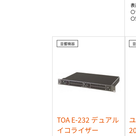
表
〇
〇
音響機器
音
TOA E-232 デュアル
ユ
イコライザー
2