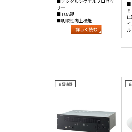
■デジタルシグナルプロセッ
■
サー
Ｅ
■TOA製
に
■明瞭性向上機能
イ
ル
音響機器
音