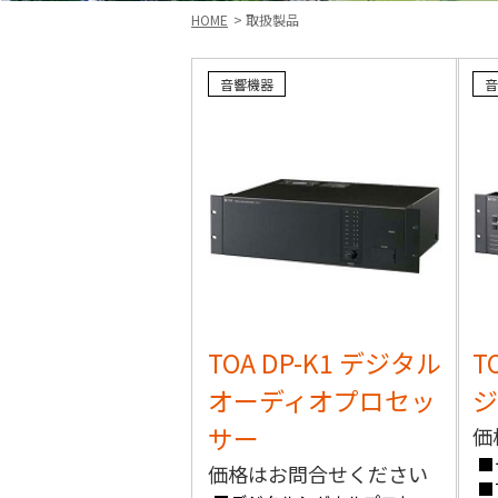
HOME
取扱製品
音響機器
音
TOA DP-K1 デジタル
T
オーディオプロセッ
ジ
サー
価
■
価格はお問合せください
■