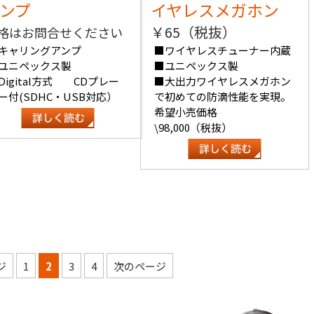
ンプ
イヤレスメガホン
￥65（税抜）
格はお問合せください
キャリングアンプ
■ワイヤレスチューナー内蔵
ユニペックス製
■ユニペックス製
Digital方式 CDプレー
■大出力ワイヤレスメガホン
ー付(SDHC・USB対応）
で初めての防滴性能を実現。
希望小売価格
\98,000（税抜）
ジ
1
2
3
4
次のページ