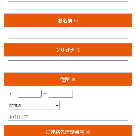
お名前 ※
フリガナ ※
住所 ※
〒
－
ご連絡先連絡番号 ※